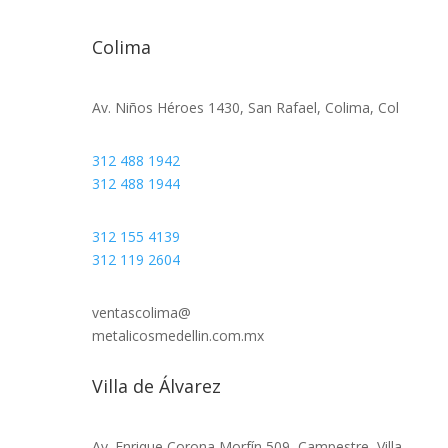
Colima
Av. Niños Héroes 1430, San Rafael, Colima, Col
312 488 1942
312 488 1944
312 155 4139
312 119 2604
ventascolima@
metalicosmedellin.com.mx
Villa de Álvarez
Av. Enrique Corona Morfín 509, Campestre, Villa